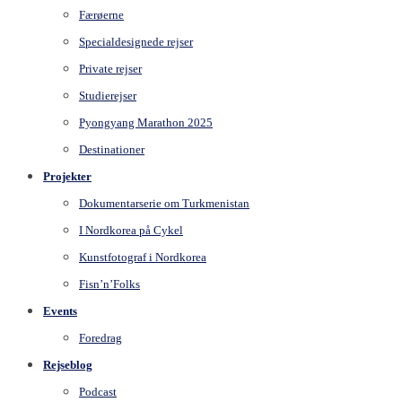
Færøerne
Specialdesignede rejser
Private rejser
Studierejser
Pyongyang Marathon 2025
Destinationer
Projekter
Dokumentarserie om Turkmenistan
I Nordkorea på Cykel
Kunstfotograf i Nordkorea
Fisn’n’Folks
Events
Foredrag
Rejseblog
Podcast