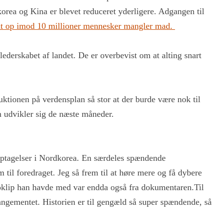
dkorea og Kina er blevet reduceret yderligere. Adgangen til
at op imod 10 millioner mennesker mangler mad.
lederskabet af landet. De er overbevist om at alting snart
uktionen på verdensplan så stor at der burde være nok til
en udvikler sig de næste måneder.
 optagelser i Nordkorea. En særdeles spændende
 til foredraget. Jeg så frem til at høre mere og få dybere
eoklip han havde med var endda også fra dokumentaren.Til
rangementet. Historien er til gengæld så super spændende, så