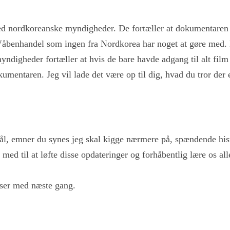
ed nordkoreanske myndigheder. De fortæller at dokumentaren e
Våbenhandel som ingen fra Nordkorea har noget at gøre med. 
ndigheder fortæller at hvis de bare havde adgang til alt film 
kumentaren. Jeg vil lade det være op til dig, hvad du tror der
l, emner du synes jeg skal kigge nærmere på, spændende histo
med til at løfte disse opdateringer og forhåbentlig lære os 
æser med næste gang.