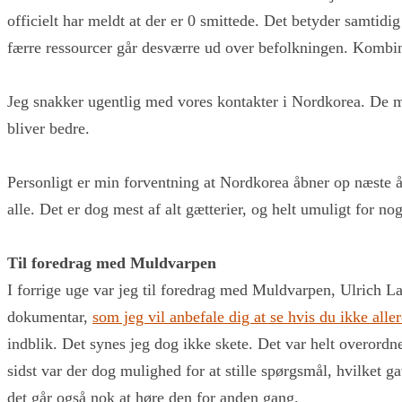
officielt har meldt at der er 0 smittede. Det betyder samtidi
færre ressourcer går desværre ud over befolkningen. Kombin
Jeg snakker ugentlig med vores kontakter i Nordkorea. De meld
bliver bedre.
Personligt er min forventning at Nordkorea åbner op næste år.
alle. Det er dog mest af alt gætterier, og helt umuligt for 
Til foredrag med Muldvarpen
I forrige uge var jeg til foredrag med Muldvarpen, Ulrich 
dokumentar,
som jeg vil anbefale dig at se hvis du ikke aller
indblik. Det synes jeg dog ikke skete. Det var helt overor
sidst var der dog mulighed for at stille spørgsmål, hvilket 
det går også nok at høre den for anden gang.