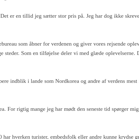
et er en tillid jeg sætter stor pris på. Jeg har dog ikke skreve
jsebureau som åbner for verdenen og giver vores rejsende opleve
ge steder. Som en tilføjelse deler vi med glæde oplevelserne. D
dybere indblik i lande som Nordkorea og andre af verdens mest 
ea. For rigtig mange jeg har mødt den seneste tid spørger mig 
0 har hverken turister, embedsfolk eller andre kunne krydse g