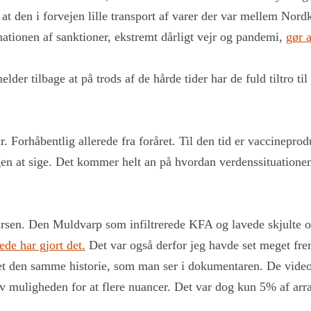
g at den i forvejen lille transport af varer der var mellem Nor
ationen af sanktioner, ekstremt dårligt vejr og pandemi,
gør 
er tilbage at på trods af de hårde tider har de fuld tiltro til 
 Forhåbentlig allerede fra foråret. Til den tid er vaccineprod
nogen at sige. Det kommer helt an på hvordan verdenssituation
Larsen. Den Muldvarp som infiltrerede KFA og lavede skjulte
ede har gjort det.
Det var også derfor jeg havde set meget frem
dnet den samme historie, som man ser i dokumentaren. De vid
gav muligheden for at flere nuancer. Det var dog kun 5% af ar