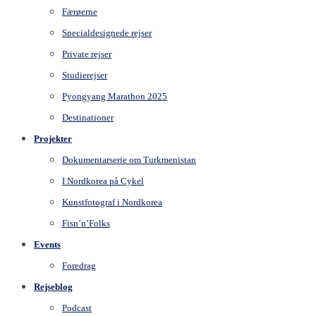
Færøerne
Specialdesignede rejser
Private rejser
Studierejser
Pyongyang Marathon 2025
Destinationer
Projekter
Dokumentarserie om Turkmenistan
I Nordkorea på Cykel
Kunstfotograf i Nordkorea
Fisn’n’Folks
Events
Foredrag
Rejseblog
Podcast