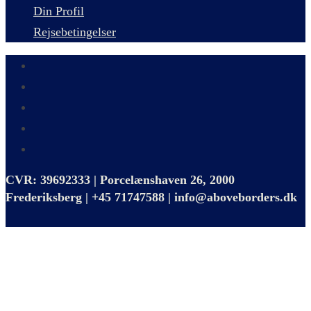
Din Profil
Rejsebetingelser
CVR: 39692333 | Porcelænshaven 26, 2000
Frederiksberg | +45 71747588 | info@aboveborders.dk
Close
this
module