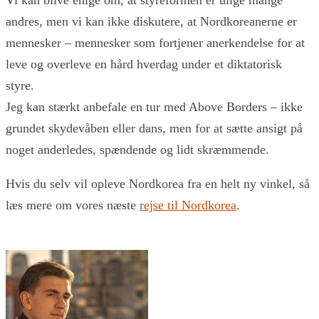
Vi kan blive enige om, at styreformen er ulige mange
andres, men vi kan ikke diskutere, at Nordkoreanerne er
mennesker – mennesker som fortjener anerkendelse for at
leve og overleve en hård hverdag under et diktatorisk
styre.
Jeg kan stærkt anbefale en tur med Above Borders – ikke
grundet skydevåben eller dans, men for at sætte ansigt på
noget anderledes, spændende og lidt skræmmende.
Hvis du selv vil opleve Nordkorea fra en helt ny vinkel, så
læs mere om vores næste
rejse til Nordkorea
.