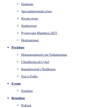
Færøerne
Specialdesignede rejser
Private rejser
Studierejser
Pyongyang Marathon 2025
Destinationer
Projekter
Dokumentarserie om Turkmenistan
I Nordkorea på Cykel
Kunstfotograf i Nordkorea
Fisn’n’Folks
Events
Foredrag
Rejseblog
Podcast