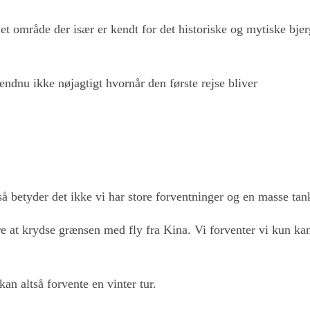
et område der især er kendt for det historiske og mytiske bje
endnu ikke nøjagtigt hvornår den første rejse bliver
så betyder det ikke vi har store forventninger og en masse tan
ære at krydse grænsen med fly fra Kina. Vi forventer vi kun ka
an altså forvente en vinter tur.