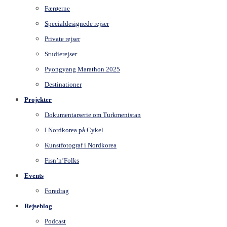
Færøerne
Specialdesignede rejser
Private rejser
Studierejser
Pyongyang Marathon 2025
Destinationer
Projekter
Dokumentarserie om Turkmenistan
I Nordkorea på Cykel
Kunstfotograf i Nordkorea
Fisn’n’Folks
Events
Foredrag
Rejseblog
Podcast