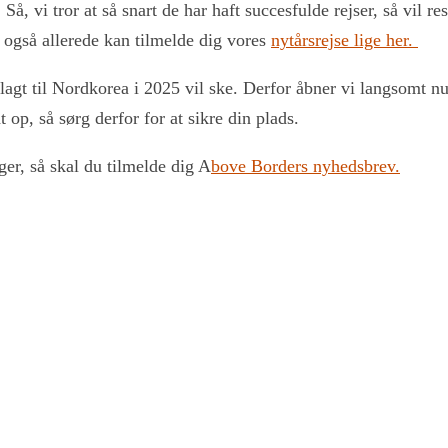
 Så, vi tror at så snart de har haft succesfulde rejser, så vil r
 også allerede kan tilmelde dig vores
nytårsrejse lige her.
anlagt til Nordkorea i 2025 vil ske. Derfor åbner vi langsomt n
t op, så sørg derfor for at sikre din plads.
ger, så skal du tilmelde dig A
bove Borders nyhedsbrev.