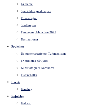
Færøerne
Specialdesignede rejser
Private rejser
Studierejser
Pyongyang Marathon 2025
Destinationer
Projekter
Dokumentarserie om Turkmenistan
I Nordkorea på Cykel
Kunstfotograf i Nordkorea
Fisn’n’Folks
Events
Foredrag
Rejseblog
Podcast