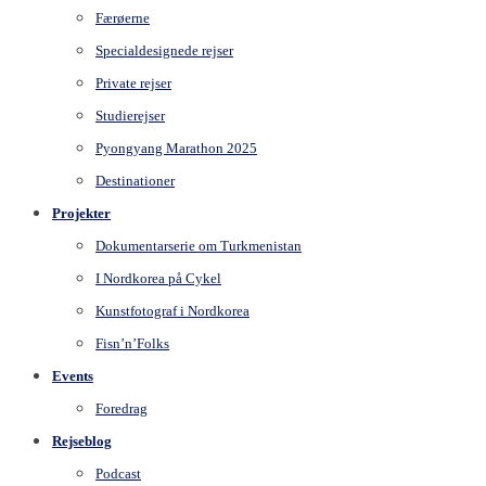
Færøerne
Specialdesignede rejser
Private rejser
Studierejser
Pyongyang Marathon 2025
Destinationer
Projekter
Dokumentarserie om Turkmenistan
I Nordkorea på Cykel
Kunstfotograf i Nordkorea
Fisn’n’Folks
Events
Foredrag
Rejseblog
Podcast