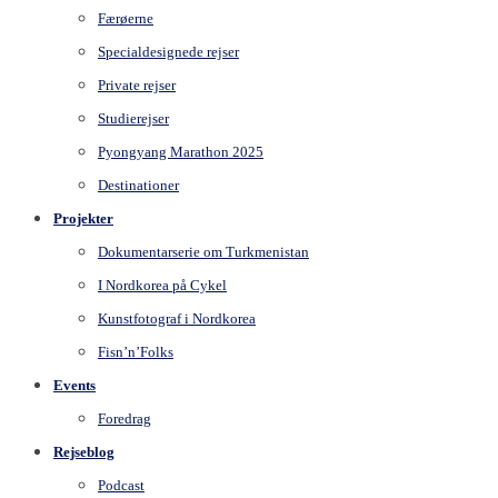
Færøerne
Specialdesignede rejser
Private rejser
Studierejser
Pyongyang Marathon 2025
Destinationer
Projekter
Dokumentarserie om Turkmenistan
I Nordkorea på Cykel
Kunstfotograf i Nordkorea
Fisn’n’Folks
Events
Foredrag
Rejseblog
Podcast