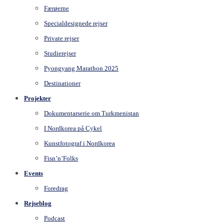
Færøerne
Specialdesignede rejser
Private rejser
Studierejser
Pyongyang Marathon 2025
Destinationer
Projekter
Dokumentarserie om Turkmenistan
I Nordkorea på Cykel
Kunstfotograf i Nordkorea
Fisn’n’Folks
Events
Foredrag
Rejseblog
Podcast