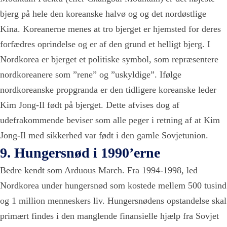
bjerg på hele den koreanske halvø og og det nordøstlige
Kina. Koreanerne menes at tro bjerget er hjemsted for deres
forfædres oprindelse og er af den grund et helligt bjerg. I
Nordkorea er bjerget et politiske symbol, som repræsentere
nordkoreanere som ”rene” og ”uskyldige”. Ifølge
nordkoreanske propgranda er den tidligere koreanske leder
Kim Jong-Il født på bjerget. Dette afvises dog af
udefrakommende beviser som alle peger i retning af at Kim
Jong-Il med sikkerhed var født i den gamle Sovjetunion.
9. Hungersnød i 1990’erne
Bedre kendt som Arduous March. Fra 1994-1998, led
Nordkorea under hungersnød som kostede mellem 500 tusind
og 1 million menneskers liv. Hungersnødens opstandelse skal
primært findes i den manglende finansielle hjælp fra Sovjet