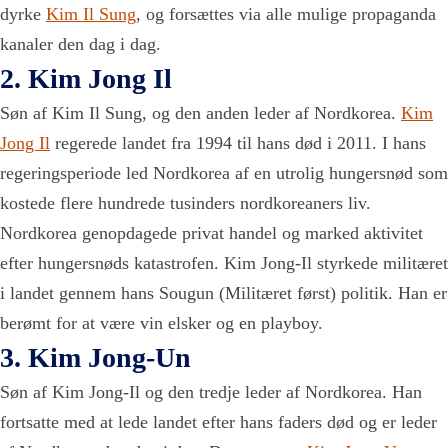
dyrke
Kim Il Sung
, og forsættes via alle mulige propaganda
kanaler den dag i dag.
2. Kim Jong Il
Søn af Kim Il Sung, og den anden leder af Nordkorea.
Kim
Jong Il
regerede landet fra 1994 til hans død i 2011. I hans
regeringsperiode led Nordkorea af en utrolig hungersnød som
kostede flere hundrede tusinders nordkoreaners liv.
Nordkorea genopdagede privat handel og marked aktivitet
efter hungersnøds katastrofen. Kim Jong-Il styrkede militæret
i landet gennem hans
Sougun
(Militæret først) politik. Han er
berømt for at være vin elsker og en playboy.
3. Kim Jong-Un
Søn af Kim Jong-Il og den tredje leder af Nordkorea. Han
fortsatte med at lede landet efter hans faders død og er leder