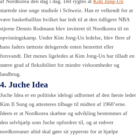
af Nordkorea den dag i dag. Det rygtes at
Kim Jong-Un
startede sine unge studieår i Schweiz. Han er velkendt for at
være basketballfan hvilket har ledt til at den tidligere NBA
stjerne Dennis Rodmann blev inviteret til Nordkorea til en
opvisningskamp. Under Kim Jong-Un ledelse, blev flere af
hans faders tætteste delegerede enten henrettet eller
forsvandt. Det menes ligeledes at Kim Jong-Un har tilladt en
større grad af fleksibilitet for mindre virksomheder og
landbrug.
4. Juche Idea
Juche Idea
er en politiske idelogi udformet af den første leder
Kim Il Sung og attesteres tilbage til midten af 1960’erne.
Ideen er at Nordkorea skæbne og udvikling bestemmes af
den selvhjælp som Juche opfordrer til, og at enhver
nordkoreaner altid skal gøre sit ypperste for at hjælpe