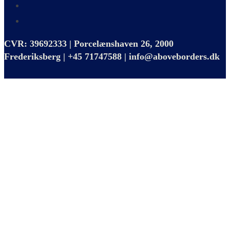
CVR: 39692333 | Porcelænshaven 26, 2000
Frederiksberg | +45 71747588 | info@aboveborders.dk
Close
this
module