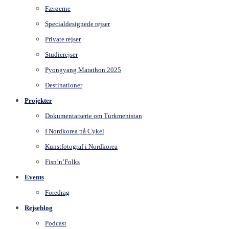
Færøerne
Specialdesignede rejser
Private rejser
Studierejser
Pyongyang Marathon 2025
Destinationer
Projekter
Dokumentarserie om Turkmenistan
I Nordkorea på Cykel
Kunstfotograf i Nordkorea
Fisn’n’Folks
Events
Foredrag
Rejseblog
Podcast