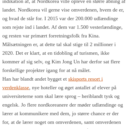
indikation af, at Nordkorea ville opleve en større åbning af
landet. Nordkorea vil gerne vise omverdenen, hvem de er,
og hvad de står for. I 2015 var der 200.000 udlændinge
som rejste ind i landet. Af dem var 1.500 vesterlændinge,
og resten var primært forretningsfolk fra Kina.
Målsætningen er, at dette tal skal stige til 2 millioner i
2020. Det er klart, at en tidobling af turismen, ikke
kommer af sig selv, og Kim Jong Un har derfor sat flere
forskellige projekter igang for at nå målet.
Han har blandt andet bygget et
skisports resort i
verdenklasse
, nye hoteller og øget antallet af elever på
universiteterne som skal lære sprog – heriblandt tysk og
engelsk. Jo flere nordkoreanere der møder udlændinge og
lærer at kommunikere med dem, jo større chance er der
for, at de lærer noget om omverdenen, samt omverdenen