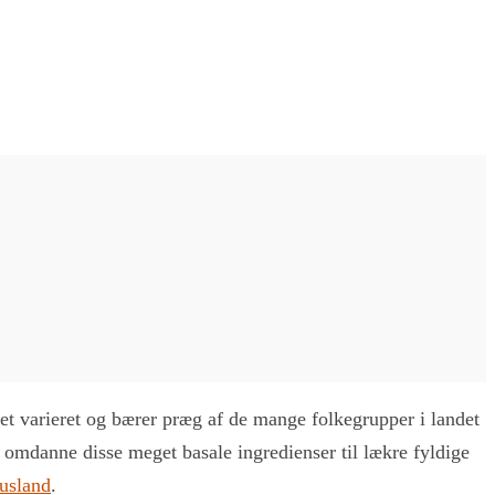
get varieret og bærer præg af de mange folkegrupper i landet
t omdanne disse meget basale ingredienser til lækre fyldige
Rusland
.