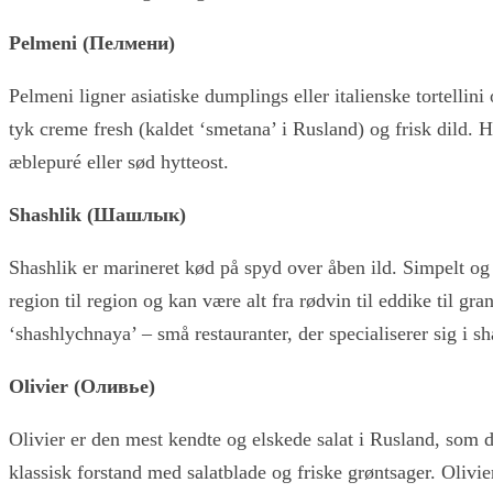
Pelmeni (Пелмени)
Pelmeni ligner asiatiske dumplings eller italienske tortelli
tyk creme fresh (kaldet ‘smetana’ i Rusland) og frisk dild. H
æblepuré eller sød hytteos
t.
Shashlik (Шашлык)
Shashlik er marineret kød på spyd over åben ild. Simpelt og
region til region og kan være alt fra rødvin til eddike til gr
‘shashlychnaya’ – små restauranter, der specialiserer sig i sh
Olivier (Оливье)
Olivier er den mest kendte og elskede salat i Rusland, som du 
klassisk forstand med salatblade og friske grøntsager. Olivi