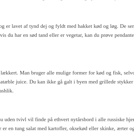
ni og er lavet af tynd dej og fyldt med hakket kød og løg. De 
vis du har en sød tand eller er vegetar, kan du prøve pendanten
 lækkert. Man bruger alle mulige former for kød og fisk, sel
anatæble juice.
Du kan ikke gå galt i byen med grillede stykker
ashlik.
uden tvivl vil finde på ethvert nytårsbord i alle russiske hjem
er er en tung salat med kartofler, oksekød eller skinke, ærter 