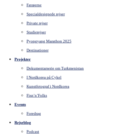
Færøerne
Specialdesignede rejser
Private rejser
Studierejser
Pyongyang Marathon 2025
Destinationer
Projekter
Dokumentarserie om Turkmenistan
I Nordkorea på Cykel
Kunstfotograf i Nordkorea
Fisn’n’Folks
Events
Foredrag
Rejseblog
Podcast