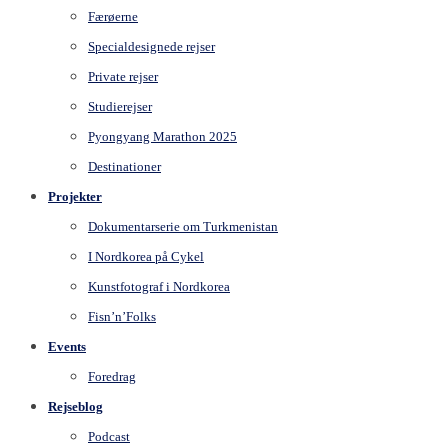
Færøerne
Specialdesignede rejser
Private rejser
Studierejser
Pyongyang Marathon 2025
Destinationer
Projekter
Dokumentarserie om Turkmenistan
I Nordkorea på Cykel
Kunstfotograf i Nordkorea
Fisn’n’Folks
Events
Foredrag
Rejseblog
Podcast