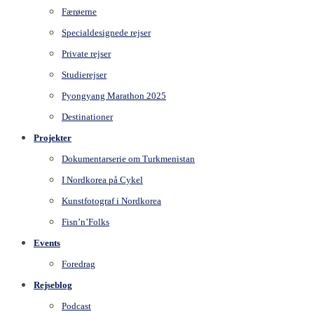
Færøerne
Specialdesignede rejser
Private rejser
Studierejser
Pyongyang Marathon 2025
Destinationer
Projekter
Dokumentarserie om Turkmenistan
I Nordkorea på Cykel
Kunstfotograf i Nordkorea
Fisn’n’Folks
Events
Foredrag
Rejseblog
Podcast