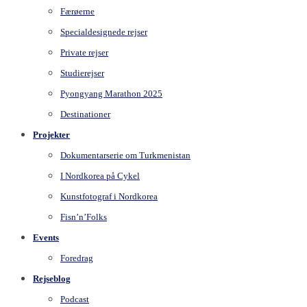
Færøerne
Specialdesignede rejser
Private rejser
Studierejser
Pyongyang Marathon 2025
Destinationer
Projekter
Dokumentarserie om Turkmenistan
I Nordkorea på Cykel
Kunstfotograf i Nordkorea
Fisn’n’Folks
Events
Foredrag
Rejseblog
Podcast