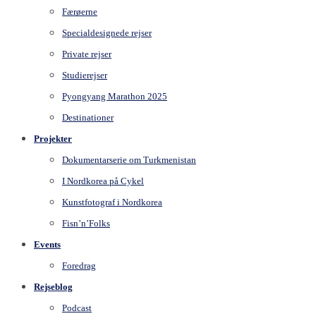
Færøerne
Specialdesignede rejser
Private rejser
Studierejser
Pyongyang Marathon 2025
Destinationer
Projekter
Dokumentarserie om Turkmenistan
I Nordkorea på Cykel
Kunstfotograf i Nordkorea
Fisn’n’Folks
Events
Foredrag
Rejseblog
Podcast