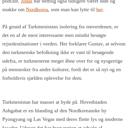
podcast.
Jonas
har nemlig også tidligere været inde og
snakke om
Nordkorea
, som man kan lytte til
her
.
På grund af Turkmenistans isolering fra omverdenen, er
det en af de mest interessante men mindst besøgte
rejsedestinationer i verden. Her forklarer Gustav, at selvom
den turkmenske befolkning ikke er vant til besøgende
udefra, er turkmenerne meget åbne over for og nysgerrige
på mennesker fra andre kulturer, fordi det er så nyt og en
forholdsvis sjælden oplevelse for dem.
Turkmenistan har masser at byde på. Hovedstaden
Ashgabat er en blanding af den Nordkoreanske by
Pyongyang og Las Vegas med deres flotte lys og moderne
facader. Udover det har hver region et udvalg af