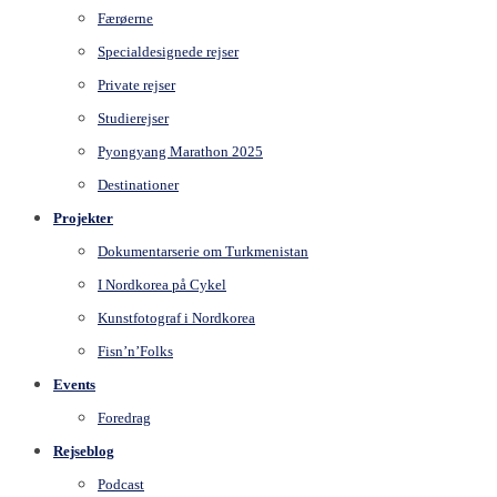
Færøerne
Specialdesignede rejser
Private rejser
Studierejser
Pyongyang Marathon 2025
Destinationer
Projekter
Dokumentarserie om Turkmenistan
I Nordkorea på Cykel
Kunstfotograf i Nordkorea
Fisn’n’Folks
Events
Foredrag
Rejseblog
Podcast