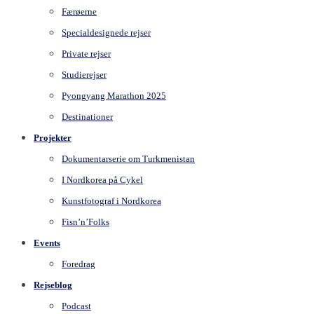
Færøerne
Specialdesignede rejser
Private rejser
Studierejser
Pyongyang Marathon 2025
Destinationer
Projekter
Dokumentarserie om Turkmenistan
I Nordkorea på Cykel
Kunstfotograf i Nordkorea
Fisn’n’Folks
Events
Foredrag
Rejseblog
Podcast