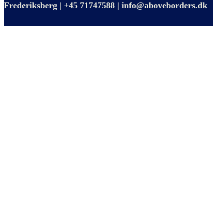
Frederiksberg | +45 71747588 | info@aboveborders.dk
Close
this
module
8 personlige beretninger fra