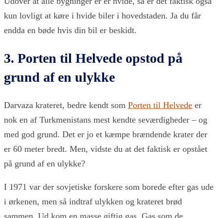
Udover at alle bygninger er er hvide, så er det faktisk også
kun lovligt at køre i hvide biler i hovedstaden. Ja du får
endda en bøde hvis din bil er beskidt.
3. Porten til Helvede opstod på
grund af en ulykke
Darvaza krateret, bedre kendt som
Porten til Helvede
er
nok en af Turkmenistans mest kendte seværdigheder – og
med god grund. Det er jo et kæmpe brændende krater der
er 60 meter bredt. Men, vidste du at det faktisk er opstået
på grund af en ulykke?
I 1971 var der sovjetiske forskere som borede efter gas ude
i ørkenen, men så indtraf ulykken og krateret brød
sammen. Ud kom en masse giftig gas. Gas som de